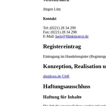
Jür­gen Lütz
Kontakt
Tel: (0221) 28 34 299
Fax: (0221) 28 34 298
E-Mail:
luetz@filmkinotext.de
Registereintrag
Ein­tra­gung im Han­del­sreg­is­ter (Reg­is­t
Konzeption, Realisation 
digidrom.de GbR
Haftungsausschluss
Haftung für Inhalte