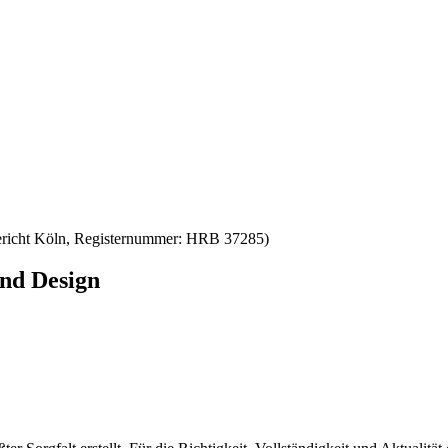
erg­ericht Köln, Reg­is­ter­num­mer: HRB 37285)
und Design