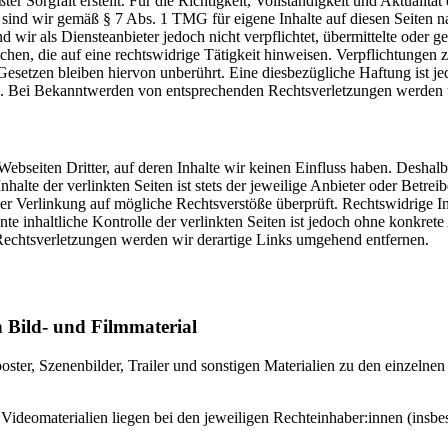
er Sorgfalt erstellt. Für die Richtigkeit, Vollständigkeit und Aktualitä
sind wir gemäß § 7 Abs. 1 TMG für eigene Inhalte auf diesen Seiten 
 wir als Diensteanbieter jedoch nicht verpflichtet, übermittelte oder g
en, die auf eine rechtswidrige Tätigkeit hinweisen. Verpflichtungen
esetzen bleiben hiervon unberührt. Eine diesbezügliche Haftung ist je
h. Bei Bekanntwerden von entsprechenden Rechtsverletzungen werden w
ebseiten Dritter, auf deren Inhalte wir keinen Einfluss haben. Deshalb
lte der verlinkten Seiten ist stets der jeweilige Anbieter oder Betreib
er Verlinkung auf mögliche Rechtsverstöße überprüft. Rechtswidrige I
te inhaltliche Kontrolle der verlinkten Seiten ist jedoch ohne konkret
echtsverletzungen werden wir derartige Links umgehend entfernen.
 Bild- und Filmmaterial
ster, Szenenbilder, Trailer und sonstigen Materialien zu den einzelnen
 Videomaterialien liegen bei den jeweiligen Rechteinhaber:innen (insb